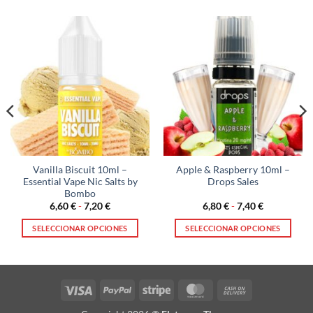
Vanilla Biscuit 10ml –
Apple & Raspberry 10ml –
Essential Vape Nic Salts by
Drops Sales
Bombo
Rango
Rango
6,60
€
-
7,20
€
6,80
€
-
7,40
€
de
de
precios:
precios:
SELECCIONAR OPCIONES
SELECCIONAR OPCIONES
desde
desde
6,60 €
6,80 €
Este
Este
hasta
hasta
producto
producto
7,20 €
7,40 €
tiene
tiene
múltiples
múltiples
Visa
PayPal
Stripe
MasterCard
Cash
variantes.
variantes.
On