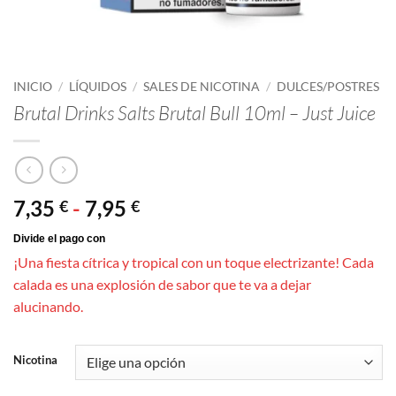
INICIO
/
LÍQUIDOS
/
SALES DE NICOTINA
/
DULCES/POSTRES
Brutal Drinks Salts Brutal Bull 10ml – Just Juice
Rango
7,35
-
7,95
€
€
de
precios:
¡Una fiesta cítrica y tropical con un toque electrizante! Cada
desde
calada es una explosión de sabor que te va a dejar
7,35 €
alucinando.
hasta
7,95 €
Nicotina