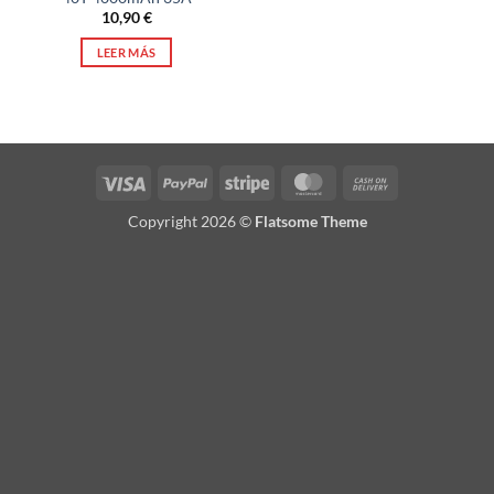
10,90
€
LEER MÁS
Visa
PayPal
Stripe
MasterCard
Cash
On
Copyright 2026 ©
Flatsome Theme
Delivery