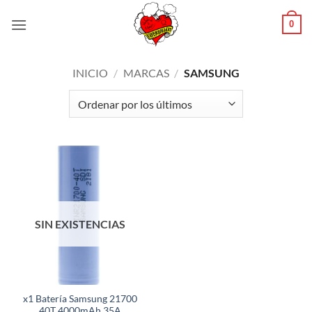
Saltar
0
al
contenido
INICIO
/
MARCAS
/
SAMSUNG
SIN EXISTENCIAS
x1 Batería Samsung 21700
40T 4000mAh 35A