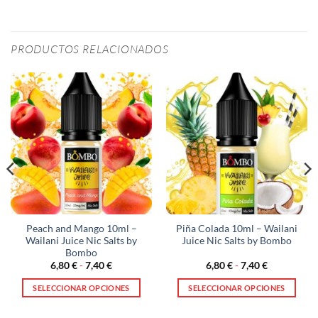
PRODUCTOS RELACIONADOS
Peach and Mango 10ml –
Piña Colada 10ml – Wailani
Wailani Juice Nic Salts by
Juice Nic Salts by Bombo
Bombo
Rango
Rango
6,80
€
-
7,40
€
6,80
€
-
7,40
€
de
de
precios:
precios:
SELECCIONAR OPCIONES
SELECCIONAR OPCIONES
desde
desde
6,80 €
6,80 €
Este
Este
hasta
hasta