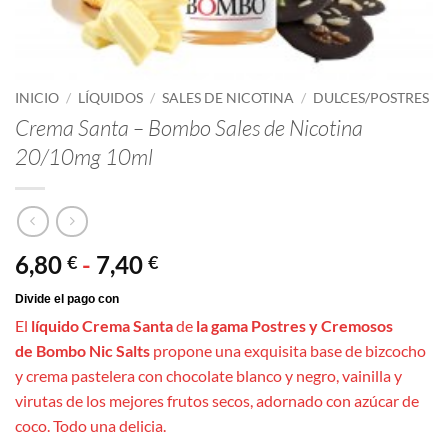
INICIO
/
LÍQUIDOS
/
SALES DE NICOTINA
/
DULCES/POSTRES
Crema Santa – Bombo Sales de Nicotina
20/10mg 10ml
Rango
6,80
-
7,40
€
€
de
precios:
El
líquido Crema Santa
de
la gama Postres y Cremosos
desde
de Bombo
Nic Salts
propone una exquisita base de bizcocho
6,80 €
y crema pastelera con chocolate blanco y negro, vainilla y
hasta
virutas de los mejores frutos secos, adornado con azúcar de
7,40 €
coco. Todo una delicia.