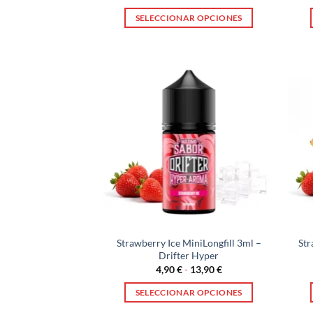
de
precios:
SELECCIONAR OPCIONES
desde
4,90 €
Este
hasta
producto
13,90 €
tiene
múltiples
variantes.
Las
opciones
se
pueden
elegir
en
la
página
Strawberry Ice MiniLongfill 3ml –
Str
de
Drifter Hyper
producto
Rango
4,90
€
-
13,90
€
de
precios:
SELECCIONAR OPCIONES
desde
4,90 €
Este