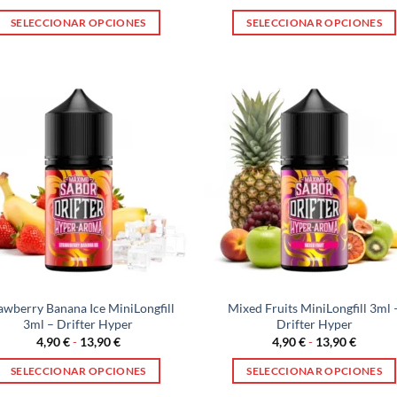
de
de
precios:
precios
SELECCIONAR OPCIONES
SELECCIONAR OPCIONES
desde
desde
4,90 €
4,90 €
Este
Este
hasta
hasta
producto
producto
13,90 €
13,90 €
tiene
tiene
múltiples
múltiples
variantes.
variantes.
Las
Las
opciones
opciones
se
se
pueden
pueden
elegir
elegir
en
en
la
la
página
página
awberry Banana Ice MiniLongfill
Mixed Fruits MiniLongfill 3ml 
de
de
3ml – Drifter Hyper
Drifter Hyper
producto
producto
Rango
Rango
4,90
€
-
13,90
€
4,90
€
-
13,90
€
de
de
precios:
precios
SELECCIONAR OPCIONES
SELECCIONAR OPCIONES
desde
desde
4,90 €
4,90 €
Este
Este