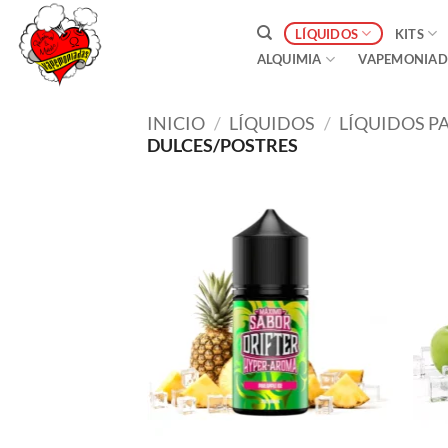
Saltar
LÍQUIDOS
KITS
al
ALQUIMIA
VAPEMONIAD
contenido
INICIO
/
LÍQUIDOS
/
LÍQUIDOS P
DULCES/POSTRES