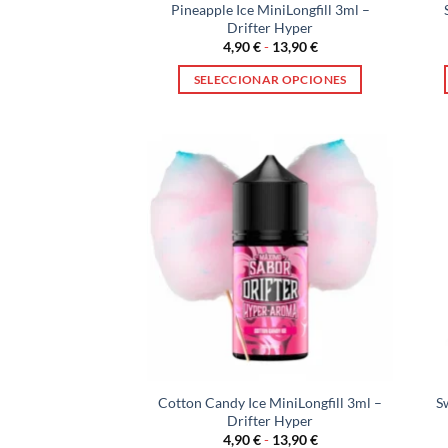
Pineapple Ice MiniLongfill 3ml –
Drifter Hyper
Rango
4,90
€
-
13,90
€
de
precios:
SELECCIONAR OPCIONES
desde
4,90 €
Este
hasta
producto
13,90 €
tiene
múltiples
variantes.
Las
opciones
se
pueden
elegir
en
la
página
Cotton Candy Ice MiniLongfill 3ml –
S
de
Drifter Hyper
producto
Rango
4,90
€
-
13,90
€