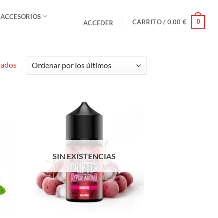
 ACCESORIOS
0
CARRITO /
0,00
€
ACCEDER
Ordenado
tados
por
los
últimos
SIN EXISTENCIAS