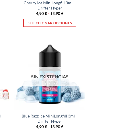
Cherry Ice MiniLongfill 3ml –
Drifter Hyper
Rango
4,90
€
-
13,90
€
de
:
precios:
SELECCIONAR OPCIONES
desde
4,90 €
Este
hasta
producto
13,90 €
tiene
múltiples
variantes.
Las
opciones
SIN EXISTENCIAS
se
pueden
elegir
en
la
página
ll
Blue Razz Ice MiniLongfill 3ml –
de
Drifter Hyper
producto
Rango
4,90
€
-
13,90
€