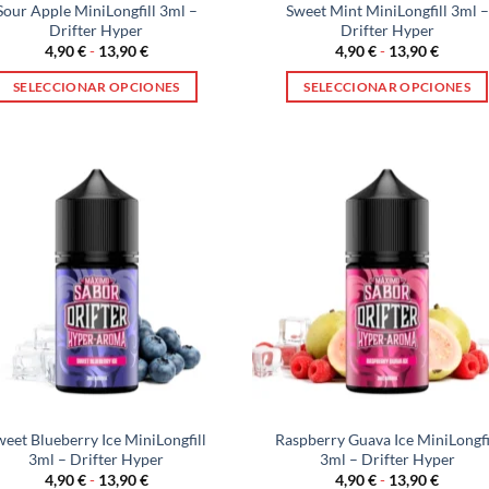
Sour Apple MiniLongfill 3ml –
Sweet Mint MiniLongfill 3ml –
Drifter Hyper
Drifter Hyper
Rango
Rango
4,90
€
-
13,90
€
4,90
€
-
13,90
€
de
de
precios:
precios
SELECCIONAR OPCIONES
SELECCIONAR OPCIONES
desde
desde
4,90 €
4,90 €
Este
Este
hasta
hasta
producto
producto
13,90 €
13,90 €
tiene
tiene
múltiples
múltiples
variantes.
variantes.
Las
Las
opciones
opciones
se
se
pueden
pueden
elegir
elegir
en
en
la
la
página
página
weet Blueberry Ice MiniLongfill
Raspberry Guava Ice MiniLongfi
de
de
3ml – Drifter Hyper
3ml – Drifter Hyper
producto
producto
Rango
Rango
4,90
€
-
13,90
€
4,90
€
-
13,90
€