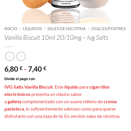
INICIO
/
LÍQUIDOS
/
SALES DE NICOTINA
/
DULCES/POSTRES
Vanilla Biscuit 10ml 20/10mg – Ivg Salts
Rango
6,80
-
7,40
€
€
de
precios:
IVG Salts Vanilla Biscuit
. Este
líquido
para
cigarrillos
desde
electrónicos
presenta un clásico sabor
6,80 €
a
galleta
complementado con un suave relleno de
crema
hasta
pastelera
, lo suficientemente sabroso como para querer
7,40 €
disfrutarlo con una taza de té. En versión sales de nicotina.