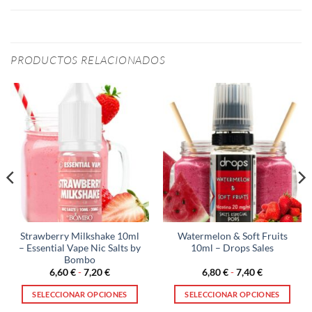
PRODUCTOS RELACIONADOS
Strawberry Milkshake 10ml
Watermelon & Soft Fruits
– Essential Vape Nic Salts by
10ml – Drops Sales
Bombo
Rango
Rango
6,60
€
-
7,20
€
6,80
€
-
7,40
€
de
de
precios:
precios:
SELECCIONAR OPCIONES
SELECCIONAR OPCIONES
desde
desde
6,60 €
6,80 €
Este
Este