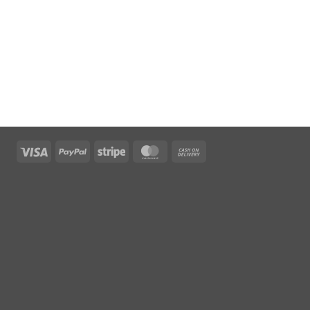
Visa
PayPal
Stripe
MasterCard
Cash
On
Delivery