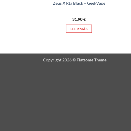
Zeus X Rta Black – GeekVape
31,90
€
LEER MÁS
Copyright 2026 ©
Flatsome Theme