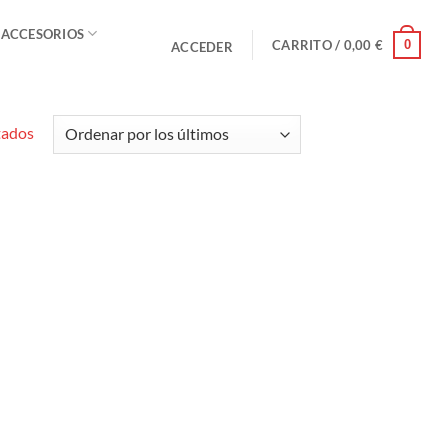
 ACCESORIOS
0
CARRITO /
0,00
€
ACCEDER
Ordenado
tados
por
los
últimos