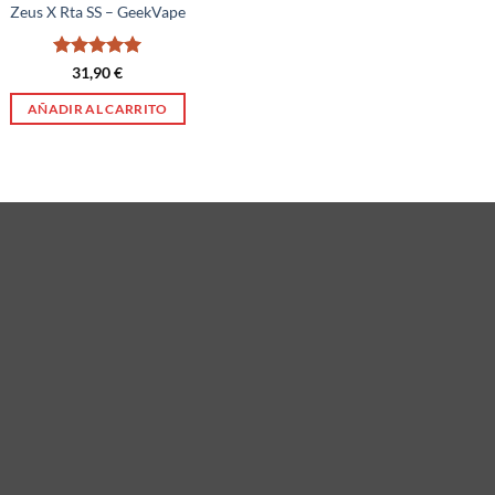
Zeus X Rta SS – GeekVape
Valorado
31,90
€
con
5
de 5
AÑADIR AL CARRITO