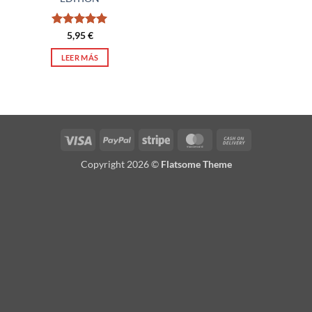
Valorado
5,95
€
con
5
de 5
LEER MÁS
Visa
PayPal
Stripe
MasterCard
Cash
On
Copyright 2026 ©
Flatsome Theme
Delivery