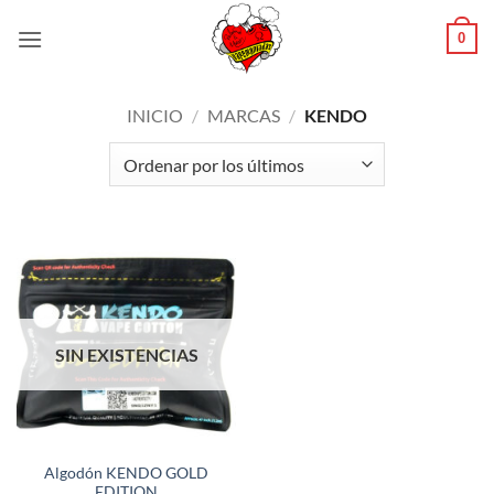
Saltar
0
al
contenido
INICIO
/
MARCAS
/
KENDO
SIN EXISTENCIAS
Algodón KENDO GOLD
EDITION