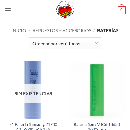
Saltar
0
al
contenido
INICIO
/
REPUESTOS Y ACCESORIOS
/
BATERÍAS
SIN EXISTENCIAS
x1 Batería Samsung 21700
Batería Sony VTC6 18650
40T 4000mAh 35A
3000mAh