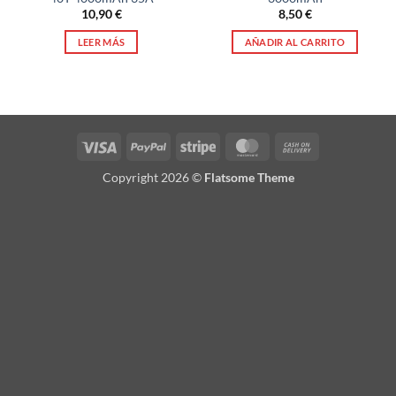
10,90
€
8,50
€
LEER MÁS
AÑADIR AL CARRITO
Visa
PayPal
Stripe
MasterCard
Cash
On
Copyright 2026 ©
Flatsome Theme
Delivery