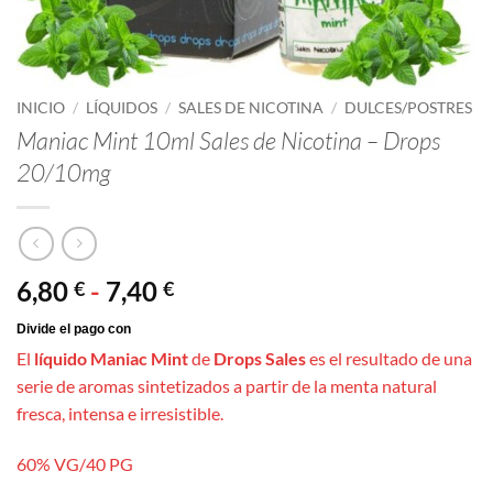
INICIO
/
LÍQUIDOS
/
SALES DE NICOTINA
/
DULCES/POSTRES
Maniac Mint 10ml Sales de Nicotina – Drops
20/10mg
Rango
6,80
-
7,40
€
€
de
precios:
El
líquido Maniac Mint
de
Drops Sales
es el resultado de una
desde
serie de aromas sintetizados a partir de la menta natural
6,80 €
fresca, intensa e irresistible.
hasta
7,40 €
60% VG/40 PG