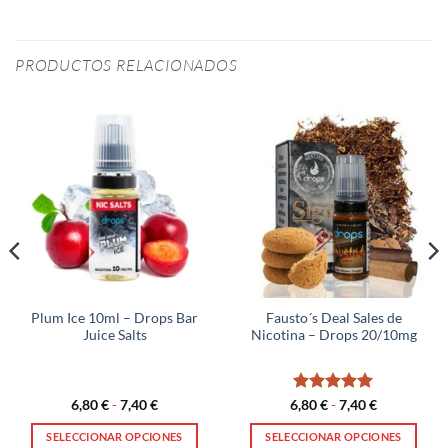
PRODUCTOS RELACIONADOS
Plum Ice 10ml – Drops Bar
Fausto´s Deal Sales de
Juice Salts
Nicotina – Drops 20/10mg
Rango
Valorado
Rango
6,80
€
-
7,40
€
6,80
€
-
7,40
€
de
de
con
5
de 5
precios:
precios:
SELECCIONAR OPCIONES
SELECCIONAR OPCIONES
desde
desde