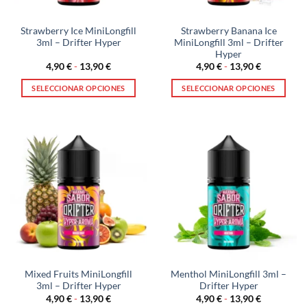
en
en
la
la
Strawberry Ice MiniLongfill
Strawberry Banana Ice
página
página
3ml – Drifter Hyper
MiniLongfill 3ml – Drifter
de
de
Hyper
producto
producto
Rango
Rango
4,90
€
-
13,90
€
4,90
€
-
13,90
€
de
de
precios:
precios:
SELECCIONAR OPCIONES
SELECCIONAR OPCIONES
desde
desde
4,90 €
4,90 €
Este
Este
hasta
hasta
producto
producto
13,90 €
13,90 €
tiene
tiene
múltiples
múltiples
variantes.
variantes.
Las
Las
opciones
opciones
se
se
pueden
pueden
elegir
elegir
en
en
la
la
Mixed Fruits MiniLongfill
Menthol MiniLongfill 3ml –
página
página
3ml – Drifter Hyper
Drifter Hyper
de
de
Rango
Rango
4,90
€
-
13,90
€
4,90
€
-
13,90
€
producto
producto
de
de