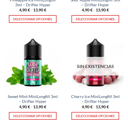
3ml – Drifter Hyper
– Drifter Hyper
Rango
Rango
4,90
€
-
13,90
€
4,90
€
-
13,90
€
de
de
precios:
precios:
SELECCIONAR OPCIONES
SELECCIONAR OPCIONES
desde
desde
4,90 €
4,90 €
Este
Este
hasta
hasta
producto
producto
13,90 €
13,90 €
tiene
tiene
múltiples
múltiples
variantes.
variantes.
Las
Las
opciones
opciones
SIN EXISTENCIAS
se
se
pueden
pueden
elegir
elegir
en
en
la
la
Sweet Mint MiniLongfill 3ml
Cherry Ice MiniLongfill 3ml
página
página
– Drifter Hyper
– Drifter Hyper
de
de
Rango
Rango
4,90
€
-
13,90
€
4,90
€
-
13,90
€
producto
producto
de
de
precios:
precios:
SELECCIONAR OPCIONES
SELECCIONAR OPCIONES
desde
desde
4,90 €
4,90 €
Este
Este
hasta
hasta