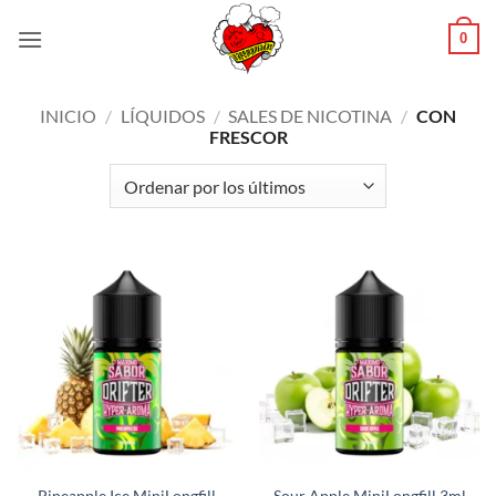
Saltar
0
al
contenido
INICIO
/
LÍQUIDOS
/
SALES DE NICOTINA
/
CON
FRESCOR
Pineapple Ice MiniLongfill
Sour Apple MiniLongfill 3ml