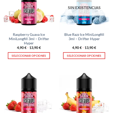
opciones
opciones
SIN EXISTENCIAS
se
se
pueden
pueden
elegir
elegir
en
en
la
la
Raspberry Guava Ice
Blue Razz Ice MiniLongfill
página
página
MiniLongfill 3ml – Drifter
3ml – Drifter Hyper
de
de
Hyper
producto
producto
Rango
Rango
4,90
€
-
13,90
€
4,90
€
-
13,90
€
de
de
precios:
precios:
SELECCIONAR OPCIONES
SELECCIONAR OPCIONES
desde
desde
4,90 €
4,90 €
Este
Este
hasta
hasta
producto
producto
13,90 €
13,90 €
tiene
tiene
múltiples
múltiples
variantes.
variantes.
Las
Las
opciones
opciones
se
se
pueden
pueden
elegir
elegir