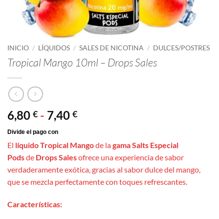
INICIO
/
LÍQUIDOS
/
SALES DE NICOTINA
/
DULCES/POSTRES
Tropical Mango 10ml – Drops Sales
Rango
6,80
-
7,40
€
€
de
precios:
El
líquido Tropical Mango
de la
gama Salts Especial
desde
Pods
de
Drops Sales
ofrece una experiencia de sabor
6,80 €
verdaderamente exótica, gracias al sabor dulce del mango,
hasta
que se mezcla perfectamente con toques refrescantes.
7,40 €
Características: