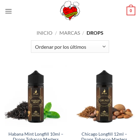
Saltar
0
al
contenido
INICIO
/
MARCAS
/
DROPS
Habana Mint Longfill 10ml –
Chicago Longfill 12ml –
Drops Tobacco Masters
Drops Tobacco Masters