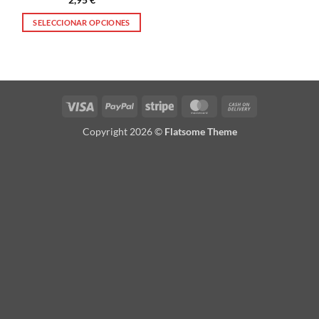
SELECCIONAR OPCIONES
Este
producto
tiene
múltiples
variantes.
Visa
PayPal
Stripe
MasterCard
Cash
Las
On
opciones
Copyright 2026 ©
Flatsome Theme
Delivery
se
pueden
elegir
en
la
página
de
producto