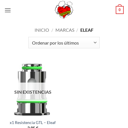
Saltar
0
al
contenido
INICIO
/
MARCAS
/
ELEAF
SIN EXISTENCIAS
x1 Resistencia GTL – Eleaf
2,95
€