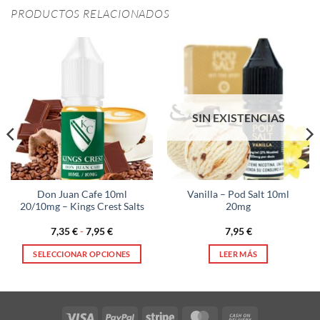
PRODUCTOS RELACIONADOS
SIN EXISTENCIAS
Don Juan Cafe 10ml
Vanilla – Pod Salt 10ml
20/10mg – Kings Crest Salts
20mg
Rango
7,35
€
-
7,95
€
7,95
€
de
precios:
SELECCIONAR OPCIONES
LEER MÁS
desde
7,35 €
Este
hasta
producto
7,95 €
tiene
múltiples
Visa
PayPal
Stripe
MasterCard
Cash