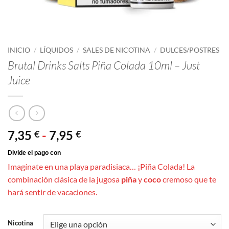
INICIO
/
LÍQUIDOS
/
SALES DE NICOTINA
/
DULCES/POSTRES
Brutal Drinks Salts Piña Colada 10ml – Just
Juice
Rango
7,35
-
7,95
€
€
de
precios:
Imagínate en una playa paradisiaca… ¡Piña Colada! La
desde
combinación clásica de la jugosa
piña
y
coco
cremoso que te
7,35 €
hará sentir de vacaciones.
hasta
7,95 €
Nicotina