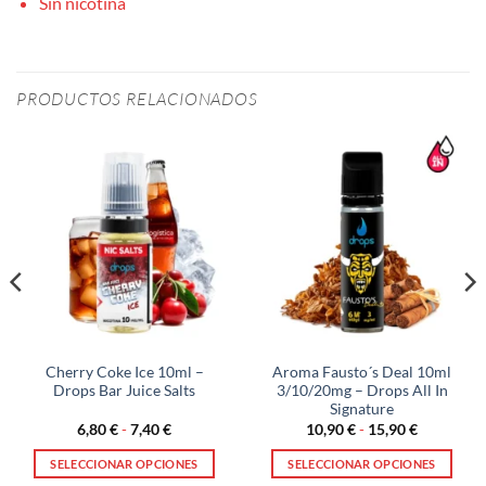
Sin nicotina
PRODUCTOS RELACIONADOS
Cherry Coke Ice 10ml –
Aroma Fausto´s Deal 10ml
Drops Bar Juice Salts
3/10/20mg – Drops All In
Signature
Rango
Rango
6,80
€
-
7,40
€
10,90
€
-
15,90
€
de
de
precios:
precios:
SELECCIONAR OPCIONES
SELECCIONAR OPCIONES
desde
desde
6,80 €
10,90 €