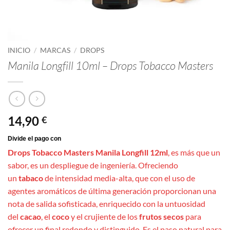
INICIO
/
MARCAS
/
DROPS
Manila Longfill 10ml – Drops Tobacco Masters
14,90
€
Drops Tobacco Masters Manila Longfill 12ml
, es más que un
sabor, es un despliegue de ingeniería. Ofreciendo
un
tabaco
de intensidad media-alta, que con el uso de
agentes aromáticos de última generación proporcionan una
nota de salida sofisticada, enriquecido con la untuosidad
del
cacao
, el
coco
y el crujiente de los
frutos secos
para
ofrecer un final redondo y distinguido. Es el paso natural para