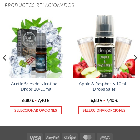
PRODUCTOS RELACIONADOS
Arctic Sales de Nicotina –
Apple & Raspberry 10ml –
Drops 20/10mg
Drops Sales
Rango
Rango
6,80
€
-
7,40
€
6,80
€
-
7,40
€
de
de
precios:
precios:
SELECCIONAR OPCIONES
SELECCIONAR OPCIONES
desde
desde
6,80 €
6,80 €
Este
Este
hasta
hasta
producto
producto
7,40 €
7,40 €
tiene
tiene
múltiples
múltiples
Visa
PayPal
Stripe
MasterCard
Cash