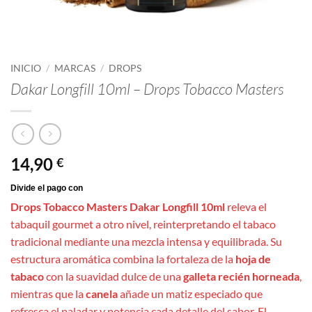
INICIO
/
MARCAS
/
DROPS
Dakar Longfill 10ml – Drops Tobacco Masters
14,90
€
Drops Tobacco Masters Dakar Longfill 10ml
releva el
tabaquil gourmet a otro nivel, reinterpretando el tabaco
tradicional mediante una mezcla intensa y equilibrada. Su
estructura aromática combina la fortaleza de la
hoja de
tabaco
con la suavidad dulce de una
galleta recién horneada
,
mientras que la
canela
añade un matiz especiado que
refresca el paladar y potencia cada detalle del sabor. El