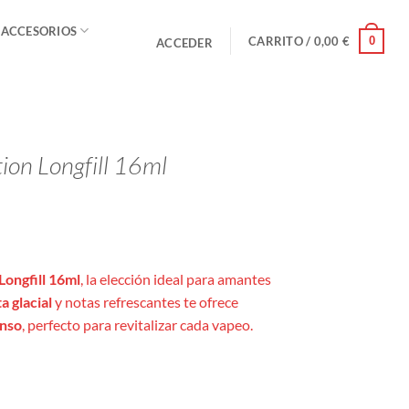
 ACCESORIOS
0
CARRITO /
0,00
€
ACCEDER
tion Longfill 16ml
Longfill 16ml
, la elección ideal para amantes
a glacial
y notas refrescantes te ofrece
enso
, perfecto para revitalizar cada vapeo.
16ml cantidad