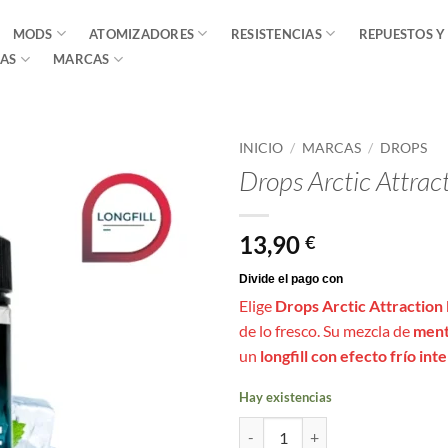
MODS
ATOMIZADORES
RESISTENCIAS
REPUESTOS Y
AS
MARCAS
INICIO
/
MARCAS
/
DROPS
Drops Arctic Attrac
13,90
€
Elige
Drops Arctic Attraction 
de lo fresco. Su mezcla de
ment
un
longfill con efecto frío int
Hay existencias
Drops Arctic Attraction Longfill 