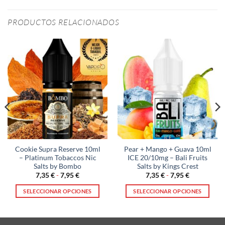
PRODUCTOS RELACIONADOS
Cookie Supra Reserve 10ml
Pear + Mango + Guava 10ml
– Platinum Tobaccos Nic
ICE 20/10mg – Bali Fruits
Salts by Bombo
Salts by Kings Crest
Rango
Rango
7,35
€
-
7,95
€
7,35
€
-
7,95
€
de
de
precios:
precios:
SELECCIONAR OPCIONES
SELECCIONAR OPCIONES
desde
desde
7,35 €
7,35 €
Este
Este
hasta
hasta
producto
producto
7,95 €
7,95 €
tiene
tiene