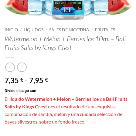
INICIO
/
LÍQUIDOS
/
SALES DE NICOTINA
/
FRUTALES
Watermelon + Melon + Berries Ice 10ml – Bali
Fruits Salts by Kings Crest
Rango
7,35
-
7,95
€
€
de
precios:
El
líquido Watermelon + Melon + Berries Ice
de
Bali Fruits
desde
Salts by Kings Crest
oes el resultado de una exquisita
7,35 €
combinación de sandía, melón y una cuidada selección de
hasta
bayas silvestres, sobre un fondo fresco.
7,95 €