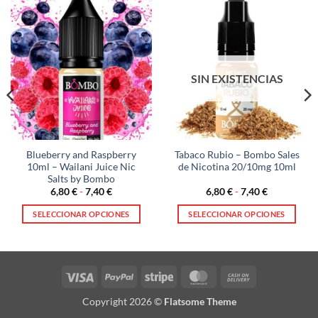
SIN EXISTENCIAS
Blueberry and Raspberry
Tabaco Rubio – Bombo Sales
10ml – Wailani Juice Nic
de Nicotina 20/10mg 10ml
Salts by Bombo
Rango
Rango
6,80
€
-
7,40
€
6,80
€
-
7,40
€
de
de
precios:
precios:
SELECCIONAR OPCIONES
SELECCIONAR OPCIONES
desde
desde
6,80 €
6,80 €
Este
Este
hasta
hasta
producto
producto
7,40 €
7,40 €
tiene
tiene
múltiples
múltiples
Visa
PayPal
Stripe
MasterCard
Cash
variantes.
variantes.
On
Copyright 2026 ©
Flatsome Theme
Las
Las
Delivery