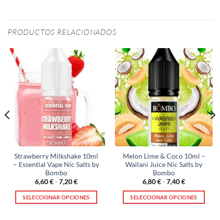
PRODUCTOS RELACIONADOS
Strawberry Milkshake 10ml
Melon Lime & Coco 10ml –
– Essential Vape Nic Salts by
Wailani Juice Nic Salts by
Bombo
Bombo
Rango
Rango
6,60
€
-
7,20
€
6,80
€
-
7,40
€
de
de
precios:
precios:
SELECCIONAR OPCIONES
SELECCIONAR OPCIONES
desde
desde
6,60 €
6,80 €
Este
Este
hasta
hasta
producto
producto
7,20 €
7,40 €