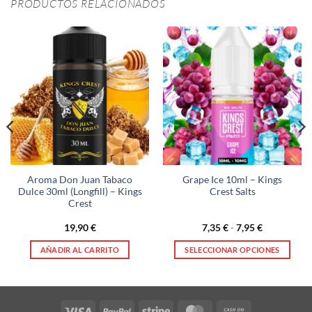
PRODUCTOS RELACIONADOS
Aroma Don Juan Tabaco
Grape Ice 10ml – Kings
Dulce 30ml (Longfill) – Kings
Crest Salts
Crest
Rango
19,90
€
7,35
€
-
7,95
€
de
precios:
AÑADIR AL CARRITO
SELECCIONAR OPCIONES
desde
7,35 €
Este
hasta
producto
7,95 €
tiene
múltiples
Visa
PayPal
Stripe
MasterCard
Cash