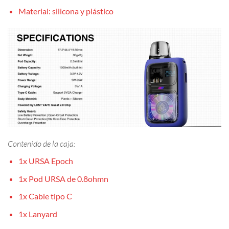
Material: silicona y plástico
Contenido de la caja:
1x URSA Epoch
1x Pod URSA de 0.8ohmn
1x Cable tipo C
1x Lanyard