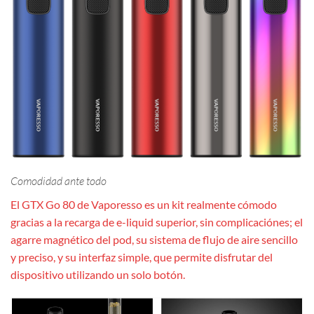
Comodidad ante todo
El GTX Go 80 de Vaporesso es un kit realmente cómodo
gracias a la recarga de e-liquid superior, sin complicaciónes; el
agarre magnético del pod, su sistema de flujo de aire sencillo
y preciso, y su interfaz simple, que permite disfrutar del
dispositivo utilizando un solo botón.