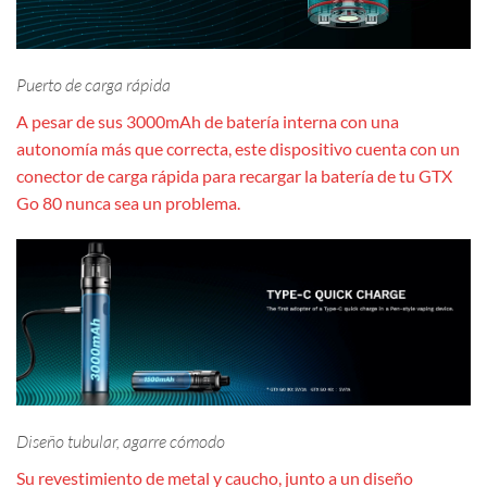
Puerto de carga rápida
A pesar de sus 3000mAh de batería interna con una
autonomía más que correcta, este dispositivo cuenta con un
conector de carga rápida para recargar la batería de tu GTX
Go 80 nunca sea un problema.
Diseño tubular, agarre cómodo
Su revestimiento de metal y caucho, junto a un diseño