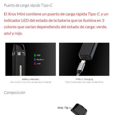
Puerto de carga rápida Tipo-C
El Xros Mini contiene un puerto de carga rápida Tipo-C y un
indicador LED del estado de la batería que se ilumina en 3
colores que varían dependiendo del estado de carga: verde,
azul y rojo.
Composición