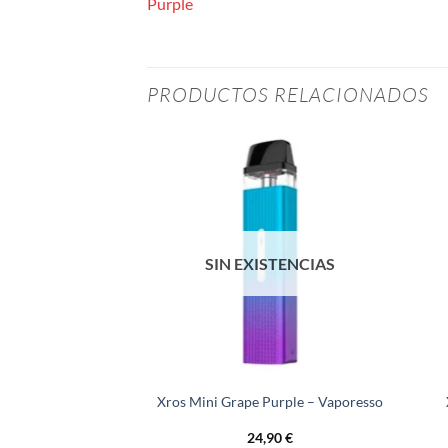
Purple
PRODUCTOS RELACIONADOS
STENCIAS
SIN EXISTENCIAS
00mAh Black –
Xros Mini Grape Purple – Vaporesso
oresso
,90
€
24,90
€