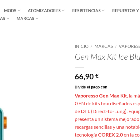
MODS
ATOMIZADORES
RESISTENCIAS
REPUESTOS Y
AS
MARCAS
INICIO
/
MARCAS
/
VAPORES
Gen Max Kit Ice Bl
66,90
€
Vaporesso Gen Max Kit
, la m
GEN de kits box diseñados esp
de
DTL
(Direct-to-Lung). Equi
presenta un sistema mejorado
recargas sencillas y una notabl
tecnología
COREX 2.0
en la co