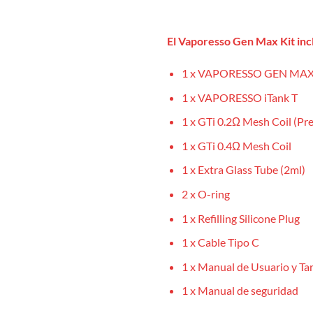
El Vaporesso Gen Max Kit inc
1 x VAPORESSO GEN MA
1 x VAPORESSO iTank T
1 x GTi 0.2Ω Mesh Coil (Pre
1 x GTi 0.4Ω Mesh Coil
1 x Extra Glass Tube (2ml)
2 x O-ring
1 x Refilling Silicone Plug
1 x Cable Tipo C
1 x Manual de Usuario y Tar
1 x Manual de seguridad