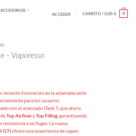
 ACCESORIOS
0
CARRITO /
0,00
€
ACCEDER
SO
ue – Vaporesso
ás reciente innovación en la aclamada serie
ecialmente para los usuarios
pado con el avanzado iTank T, que ahora
 de
Top Airflow
y
Top Filling
, garantizando
e resistencia a las fugas. La nueva
il
GTi
ofrece una experiencia de vapeo