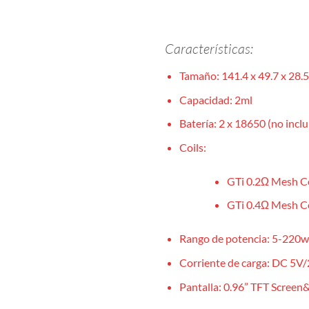
Características:
Tamaño: 141.4 x 49.7 x 28.
Capacidad: 2ml
Batería: 2 x 18650 (no inclu
Coils:
GTi 0.2Ω Mesh Co
GTi 0.4Ω Mesh Co
Rango de potencia: 5-220w
Corriente de carga: DC 5V/
Pantalla: 0.96” TFT Screen