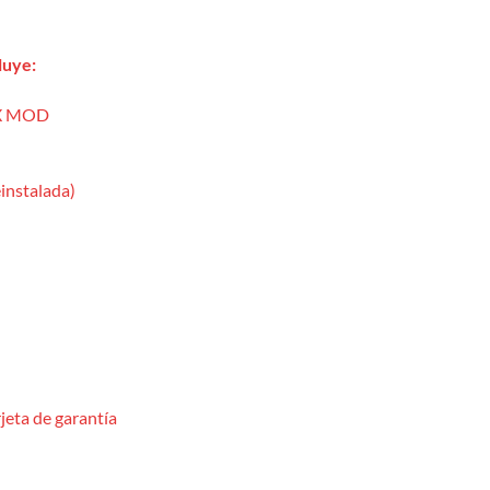
luye:
X MOD
instalada)
jeta de garantía