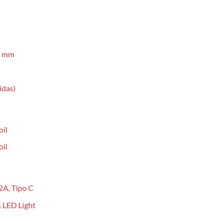
5 mm
ídas)
il
il
2A, Tipo C
& LED Light