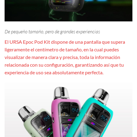
De pequeño tamaño, pero de grandes experiencias
El URSA Epoc Pod Kit dispone de una pantalla que supera
ligeramente el centímetro de tamaño, en la cual puedes
visualizar de manera clara y precisa, toda la información
relacionada con su configuración, garantizando así que tu
experiencia de uso sea absolutamente perfecta.