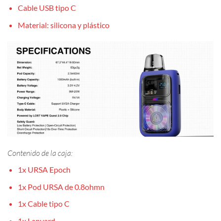
Cable USB tipo C
Material: silicona y plástico
Contenido de la caja:
1x URSA Epoch
1x Pod URSA de 0.8ohmn
1x Cable tipo C
1x Lanyard