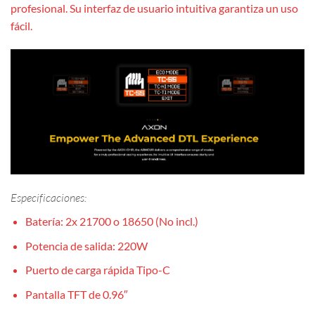
profesional. Su interfaz de usuario intuitiva garantiza un uso
fácil.
Especificaciones:
Batería: 2x 21700 o 18650 (No incl.)
Potencia de salida: 220W
Puerto de carga rápida Tipo-C
Pantalla TFT de 0.96″