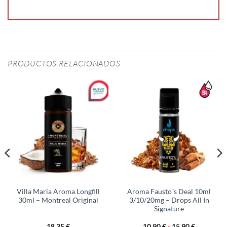
PRODUCTOS RELACIONADOS
Villa Maria Aroma Longfill
Aroma Fausto´s Deal 10ml
30ml – Montreal Original
3/10/20mg – Drops All In
Signature
Rango
18,35
€
10,90
€
-
15,90
€