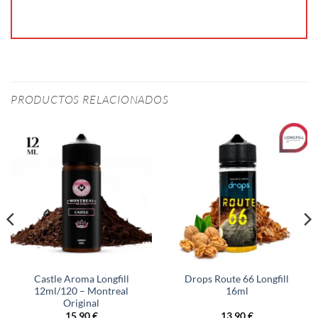
PRODUCTOS RELACIONADOS
Castle Aroma Longfill
Drops Route 66 Longfill
12ml/120 – Montreal
16ml
Original
15,90
€
13,90
€