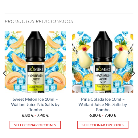
PRODUCTOS RELACIONADOS
Sweet Melon Ice 10ml –
Piña Colada Ice 10ml –
Wailani Juice Nic Salts by
Wailani Juice Nic Salts by
Bombo
Bombo
Rango
Rango
6,80
€
-
7,40
€
6,80
€
-
7,40
€
de
de
precios:
precios:
SELECCIONAR OPCIONES
SELECCIONAR OPCIONES
desde
desde
6,80 €
6,80 €
Este
Este
hasta
hasta