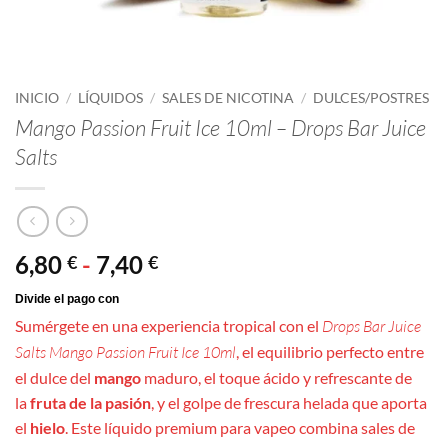
INICIO
/
LÍQUIDOS
/
SALES DE NICOTINA
/
DULCES/POSTRES
Mango Passion Fruit Ice 10ml – Drops Bar Juice
Salts
Rango
6,80
-
7,40
€
€
de
precios:
Sumérgete en una experiencia tropical con el
Drops Bar Juice
desde
Salts Mango Passion Fruit Ice 10ml
, el equilibrio perfecto entre
6,80 €
el dulce del
mango
maduro, el toque ácido y refrescante de
hasta
la
fruta de la pasión
, y el golpe de frescura helada que aporta
7,40 €
el
hielo
. Este líquido premium para vapeo combina sales de