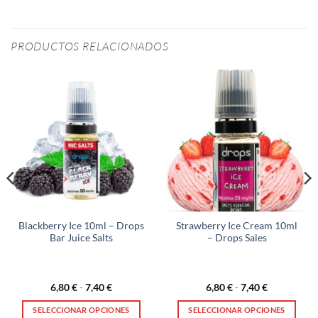
PRODUCTOS RELACIONADOS
Blackberry Ice 10ml – Drops
Strawberry Ice Cream 10ml
Bar Juice Salts
– Drops Sales
Rango
Rango
6,80
€
-
7,40
€
6,80
€
-
7,40
€
de
de
precios:
precios:
SELECCIONAR OPCIONES
SELECCIONAR OPCIONES
desde
desde