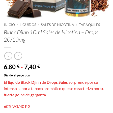
INICIO
/
LÍQUIDOS
/
SALES DE NICOTINA
/
TABAQUILES
Black Djinn 10ml Sales de Nicotina – Drops
20/10mg
Rango
6,80
-
7,40
€
€
de
precios:
El
líquido Black Djinn
de
Drops Sales
sorprende por su
desde
intenso sabor a tabaco aromático que se caracteriza por su
6,80 €
fuerte golpe de garganta.
hasta
7,40 €
60% VG/40 PG