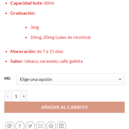
Capacidad bote:
60ml
Graduación:
3mg
10mg, 20mg (sales de nicotina)
Maceración:
de 7 a 15 días
Sabor:
tabaco, caramelo, café, galleta
MG
Aroma Cinnadream 10ml 3/10/20mg - Drops All In Signature cantidad
AÑADIR AL CARRITO