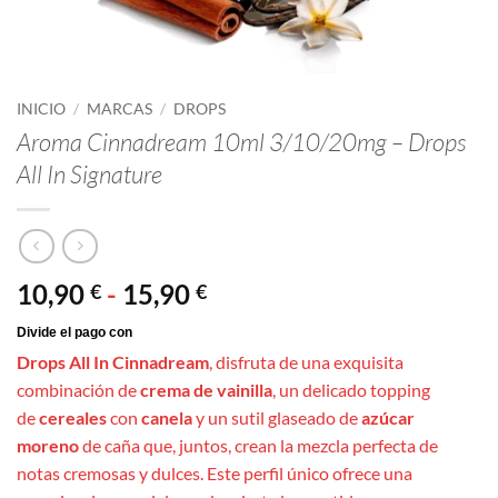
INICIO
/
MARCAS
/
DROPS
Aroma Cinnadream 10ml 3/10/20mg – Drops
All In Signature
Rango
10,90
-
15,90
€
€
de
precios:
Drops All In Cinnadream
, disfruta de una exquisita
desde
combinación de
crema de vainilla
, un delicado topping
10,90 €
de
cereales
con
canela
y un sutil glaseado de
azúcar
hasta
moreno
de caña que, juntos, crean la mezcla perfecta de
15,90 €
notas cremosas y dulces. Este perfil único ofrece una