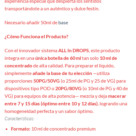
experiencia especial que despierta los sentidos
transportándote a un auténtico y dulce festín.
Necesario añadir 50ml de
base
¿Cómo Funciona el Producto?
Con el innovador sistema
ALL In DROPS
, este producto
integra en una
única botella de 60 ml
tan solo
10 ml de
concentrado
de alta calidad. Para preparar el líquido,
simplemente
añade la base de tu elección
—utiliza
proporciones
50PG/50VG
(o 25ml de PG y 25 de VG) para
dispositivos tipo POD o
20PG/80VG
(o 10ml de PG y 40 de
VG) para equipos de alta potencia— mezcla y deja
macerar
entre 7 y 15 días (óptimo entre 10 y 12 días)
, logrando una
homogeneidad perfecta y un sabor óptimo.
Características:
Formato:
10 ml de concentrado premium