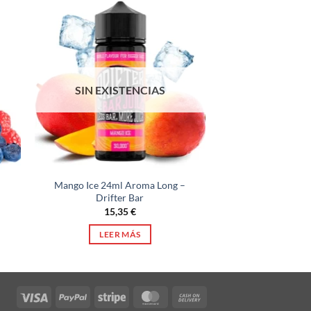
SIN EXISTENCIAS
Mango Ice 24ml Aroma Long –
Drifter Bar
15,35
€
LEER MÁS
Visa
PayPal
Stripe
MasterCard
Cash