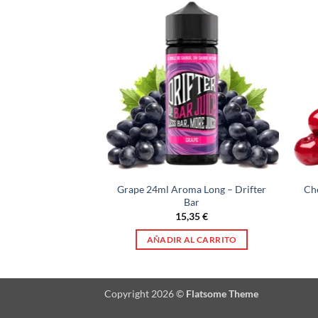
ry Ice 24ml Aroma
Grape 24ml Aroma Long – Drifter
Ch
rifter Bar
Bar
,35
€
15,35
€
AL CARRITO
AÑADIR AL CARRITO
Copyright 2026 ©
Flatsome Theme