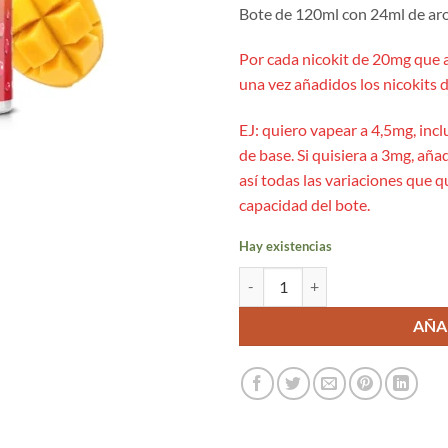
Bote de 120ml con 24ml de aro
Por cada nicokit de 20mg que 
una vez añadidos los nicokits d
EJ: quiero vapear a 4,5mg, incl
de base. Si quisiera a 3mg, añad
así todas las variaciones que 
capacidad del bote.
Hay existencias
Lychee Mango 24ml/120ml Aroma L
AÑA