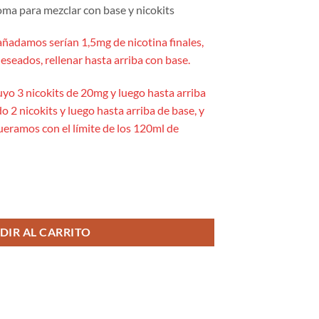
ma para mezclar con base y nicokits
añadamos serían 1,5mg de nicotina finales,
eseados, rellenar hasta arriba con base.
uyo 3 nicokits de 20mg y luego hasta arriba
o 2 nicokits y luego hasta arriba de base, y
queramos con el límite de los 120ml de
ongfill - Just Juice BAR cantidad
DIR AL CARRITO