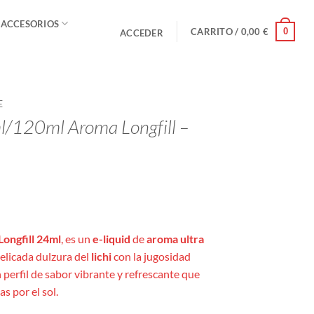
 ACCESORIOS
0
CARRITO /
0,00
€
ACCEDER
E
/120ml Aroma Longfill –
Longfill 24ml
, es un
e-liquid
de
aroma ultra
elicada dulzura del
lichi
con la jugosidad
perfil de sabor vibrante y refrescante que
s por el sol.