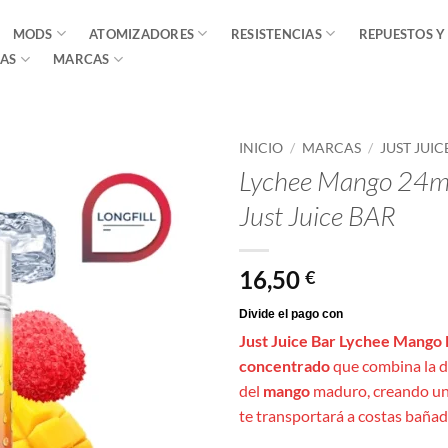
MODS
ATOMIZADORES
RESISTENCIAS
REPUESTOS Y
AS
MARCAS
INICIO
/
MARCAS
/
JUST JUIC
Lychee Mango 24ml
Just Juice BAR
16,50
€
Just Juice Bar Lychee Mango 
concentrado
que combina la d
del
mango
maduro, creando un 
te transportará a costas bañada