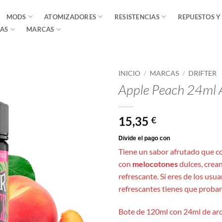
MODS
ATOMIZADORES
RESISTENCIAS
REPUESTOS Y
AS
MARCAS
INICIO
/
MARCAS
/
DRIFTER
Apple Peach 24ml A
15,35
€
Tiene un sabor afrutado que c
con
melocotones
dulces, crea
refrescante. Sí eres de los usu
refrescantes tienes que probar
Bote de 120ml con 24ml de aro