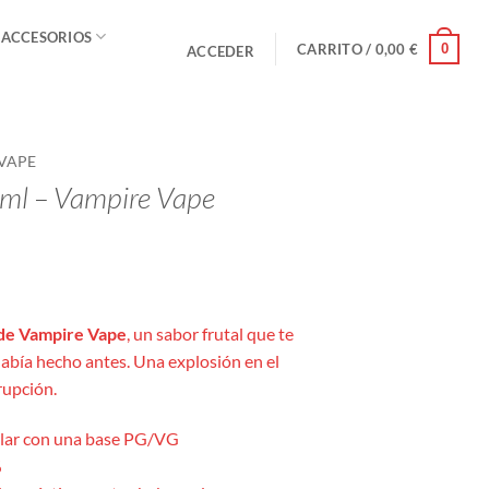
 ACCESORIOS
0
CARRITO /
0,00
€
ACCEDER
VAPE
ml – Vampire Vape
de Vampire Vape
, un sabor frutal que te
abía hecho antes. Una explosión en el
rupción.
lar con una base PG/VG
%