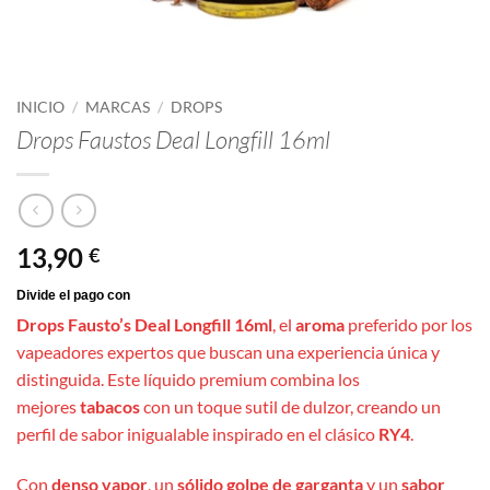
INICIO
/
MARCAS
/
DROPS
Drops Faustos Deal Longfill 16ml
13,90
€
Drops Fausto’s Deal Longfill 16ml
, el
aroma
preferido por los
vapeadores expertos que buscan una experiencia única y
distinguida. Este líquido premium combina los
mejores
tabacos
con un toque sutil de dulzor, creando un
perfil de sabor inigualable inspirado en el clásico
RY4
.
Con
denso vapor
, un
sólido golpe de garganta
y un
sabor