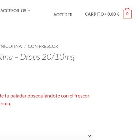
 ACCESORIOS
0
CARRITO /
0,00
€
ACCEDER
E NICOTINA
/
CON FRESCOR
cotina – Drops 20/10mg
o
s:
de tu paladar obsequiándote con el frescor
roma.