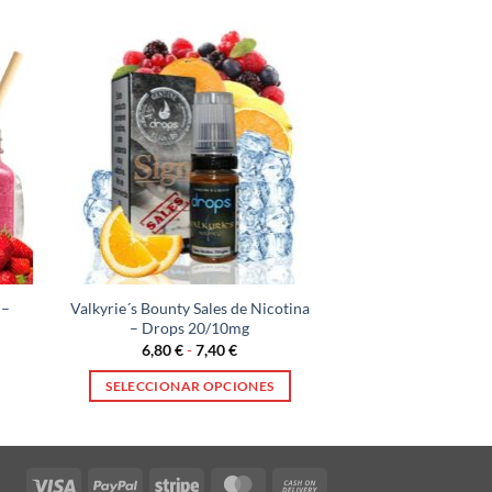
 –
Valkyrie´s Bounty Sales de Nicotina
– Drops 20/10mg
Rango
6,80
€
-
7,40
€
de
precios:
SELECCIONAR OPCIONES
desde
6,80 €
Este
hasta
producto
7,40 €
tiene
Visa
PayPal
Stripe
MasterCard
Cash
múltiples