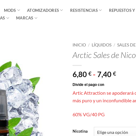
MODS
ATOMIZADORES
RESISTENCIAS
REPUESTOS Y
AS
MARCAS
INICIO
/
LÍQUIDOS
/
SALES D
Arctic Sales de Ni
Rang
6,80
-
7,40
€
€
de
precio
Artic Attraction se apoderará 
desde
más puro y un inconfundible a
6,80 €
hasta
60% VG/40 PG
7,40 €
Nicotina