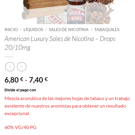
INICIO
/
LÍQUIDOS
/
SALES DE NICOTINA
/
TABAQUILES
American Luxury Sales de Nicotina – Drops
20/10mg
Rango
6,80
-
7,40
€
€
de
precios:
Mezcla aromática de las mejores hojas de tabaco y un trabajo
desde
excelente de nuestros aromistas para obtener un resultado
6,80 €
excepcional.
hasta
7,40 €
60% VG/40 PG