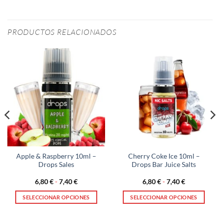
PRODUCTOS RELACIONADOS
Apple & Raspberry 10ml –
Cherry Coke Ice 10ml –
Drops Sales
Drops Bar Juice Salts
Rango
Rango
6,80
€
-
7,40
€
6,80
€
-
7,40
€
de
de
precios:
precios:
SELECCIONAR OPCIONES
SELECCIONAR OPCIONES
desde
desde
6,80 €
6,80 €
Este
Este
hasta
hasta
producto
producto
7,40 €
7,40 €