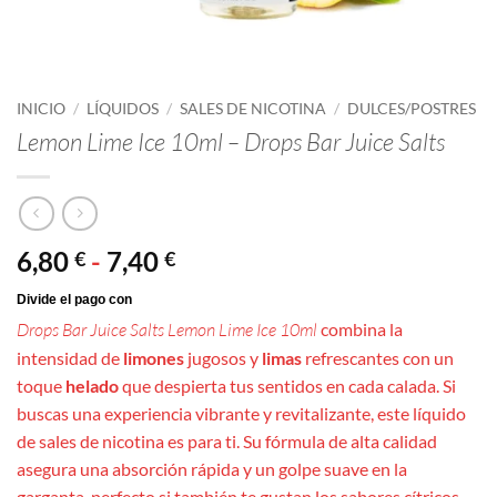
INICIO
/
LÍQUIDOS
/
SALES DE NICOTINA
/
DULCES/POSTRES
Lemon Lime Ice 10ml – Drops Bar Juice Salts
Rango
6,80
-
7,40
€
€
de
precios:
Drops Bar Juice Salts Lemon Lime Ice 10ml
combina la
desde
intensidad de
limones
jugosos y
limas
refrescantes con un
6,80 €
toque
helado
que despierta tus sentidos en cada calada. Si
hasta
buscas una experiencia vibrante y revitalizante, este líquido
7,40 €
de sales de nicotina es para ti. Su fórmula de alta calidad
asegura una absorción rápida y un golpe suave en la
garganta, perfecto si también te gustan los sabores cítricos.