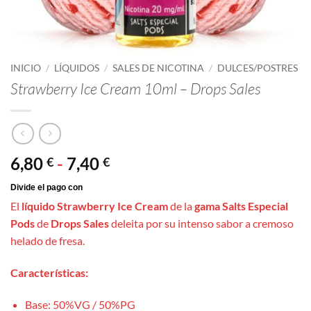
INICIO
/
LÍQUIDOS
/
SALES DE NICOTINA
/
DULCES/POSTRES
Strawberry Ice Cream 10ml – Drops Sales
Rango
6,80
-
7,40
€
€
de
precios:
El
líquido Strawberry Ice Cream
de la
gama Salts Especial
desde
Pods
de
Drops Sales
deleita por su intenso sabor a cremoso
6,80 €
helado de fresa.
hasta
7,40 €
Características:
Base: 50%VG / 50%PG