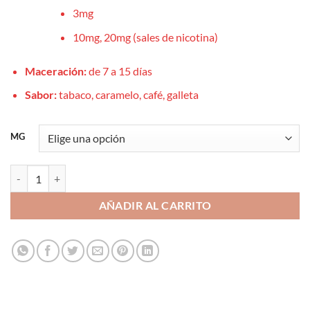
3mg
10mg, 20mg (sales de nicotina)
Maceración:
de 7 a 15 días
Sabor:
tabaco, caramelo, café, galleta
MG
Aroma Cherry Coke Ice 10ml 3/10/20mg - Drops All In Bar Juice cant
AÑADIR AL CARRITO