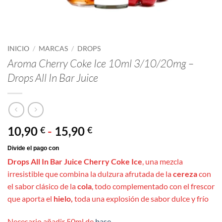
INICIO
/
MARCAS
/
DROPS
Aroma Cherry Coke Ice 10ml 3/10/20mg –
Drops All In Bar Juice
Rango
10,90
-
15,90
€
€
de
precios:
Drops All In Bar Juice Cherry Coke Ice
, una mezcla
desde
irresistible que combina la dulzura afrutada de la
cereza
con
10,90 €
el sabor clásico de la
cola
, todo complementado con el frescor
hasta
que aporta el
hielo,
toda una explosión de sabor dulce y frío
15,90 €
Necesario añadir 50ml de
base