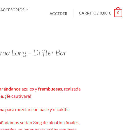
 ACCESORIOS
0
CARRITO /
0,00
€
ACCEDER
a Long – Drifter Bar
arándanos
azules y
frambuesas
, realzada
da
. ¡Te cautivará!
a para mezclar con base y nicokits
añadamos serían 3mg de nicotina finales,
eseados, rellenar hasta arriba con base.