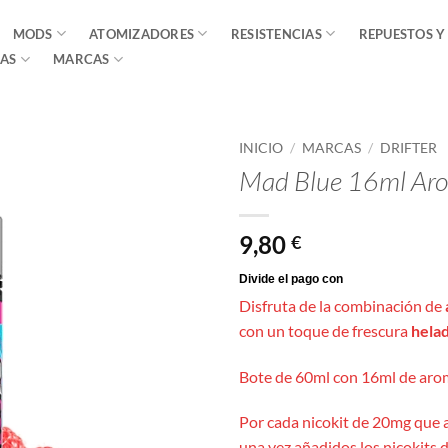
MODS
ATOMIZADORES
RESISTENCIAS
REPUESTOS Y
AS
MARCAS
INICIO
/
MARCAS
/
DRIFTER
Mad Blue 16ml Arom
9,80
€
Disfruta de la combinación de
con un toque de frescura
hela
Bote de 60ml con 16ml de arom
Por cada nicokit de 20mg que 
una vez añadidos los nicokits d