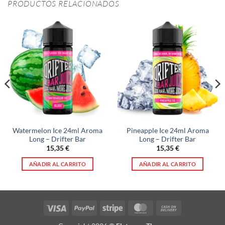
PRODUCTOS RELACIONADOS
Watermelon Ice 24ml Aroma
Pineapple Ice 24ml Aroma
Long – Drifter Bar
Long – Drifter Bar
15,35
€
15,35
€
AÑADIR AL CARRITO
AÑADIR AL CARRITO
Visa
PayPal
Stripe
MasterCard
Cash
On