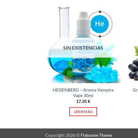
SIN EXISTENCIAS
ml Aroma Long –
HEISENBERG – Aroma Vampire
Gr
ter Bar
Vape 30ml
,35
€
17,35
€
AL CARRITO
LEER MÁS
Copyright 2026 ©
Flatsome Theme