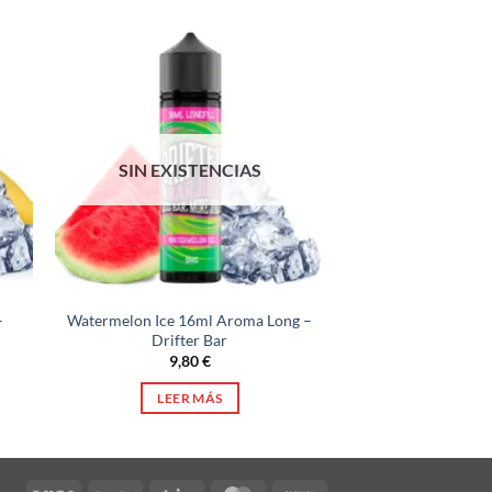
SIN EXISTENCIAS
–
Watermelon Ice 16ml Aroma Long –
Drifter Bar
9,80
€
LEER MÁS