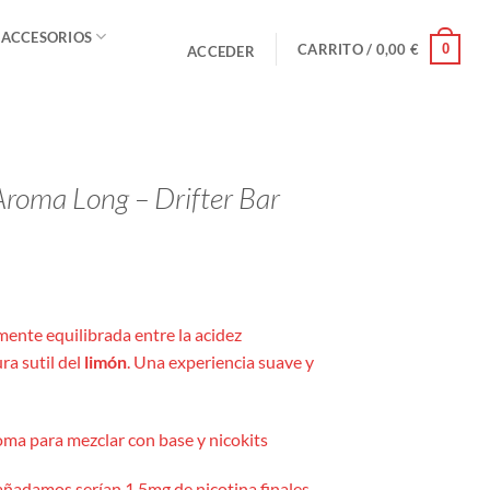
 ACCESORIOS
0
CARRITO /
0,00
€
ACCEDER
roma Long – Drifter Bar
mente equilibrada entre la acidez
ura sutil del
limón
. Una experiencia suave y
ma para mezclar con base y nicokits
añadamos serían 1,5mg de nicotina finales,