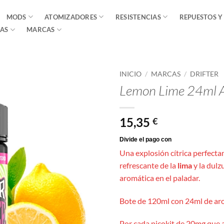
MODS
ATOMIZADORES
RESISTENCIAS
REPUESTOS Y
AS
MARCAS
INICIO
/
MARCAS
/
DRIFTER
Lemon Lime 24ml A
15,35
€
Una explosión cítrica perfecta
refrescante de la
lima
y la dulz
aromática en el paladar.
Bote de 120ml con 24ml de aro
Por cada nicokit de 20mg que 