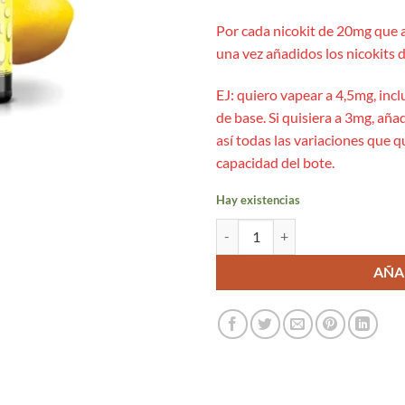
Por cada nicokit de 20mg que 
una vez añadidos los nicokits d
EJ: quiero vapear a 4,5mg, incl
de base. Si quisiera a 3mg, añad
así todas las variaciones que 
capacidad del bote.
Hay existencias
Lemonade 24ml/120ml Aroma Longfi
AÑA