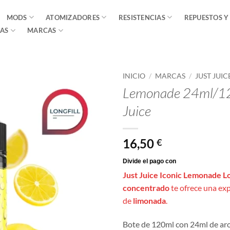
MODS
ATOMIZADORES
RESISTENCIAS
REPUESTOS Y
AS
MARCAS
INICIO
/
MARCAS
/
JUST JUIC
Lemonade 24ml/120
Juice
16,50
€
Just Juice Iconic Lemonade Lo
concentrado
te ofrece una ex
de
limonada
.
Bote de 120ml con 24ml de aro