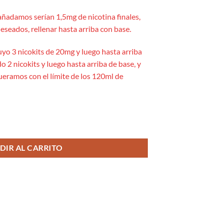
añadamos serían 1,5mg de nicotina finales,
eseados, rellenar hasta arriba con base.
uyo 3 nicokits de 20mg y luego hasta arriba
o 2 nicokits y luego hasta arriba de base, y
queramos con el límite de los 120ml de
ll - Just Juice cantidad
DIR AL CARRITO