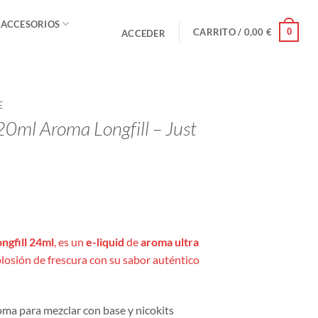
 ACCESORIOS
0
CARRITO /
0,00
€
ACCEDER
E
ml Aroma Longfill – Just
ngfill 24ml
, es un
e-liquid
de
aroma ultra
plosión de frescura con su sabor auténtico
ma para mezclar con base y nicokits