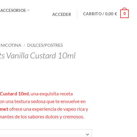
 ACCESORIOS
0
CARRITO /
0,00
€
ACCEDER
E NICOTINA
/
DULCES/POSTRES
lts Vanilla Custard 10ml
o
s:
a Custard 10ml
, una exquisita receta
on una textura sedosa que te envuelve en
rmet
ofrece una experiencia de vapeo rica y
amantes de los sabores dulces y cremosos.