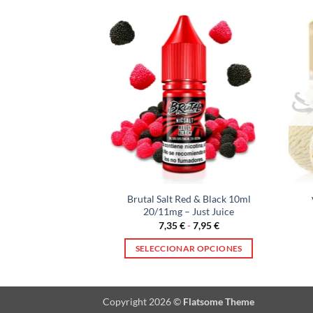
Banana Granola –
Brutal Salt Red & Black 10ml
ions 10ml 20mg
20/11mg – Just Juice
Rango
95
€
7,35
€
-
7,95
€
de
precios:
AL CARRITO
SELECCIONAR OPCIONES
desde
7,35 €
Este
hasta
producto
7,95 €
tiene
Copyright 2026 ©
Flatsome Theme