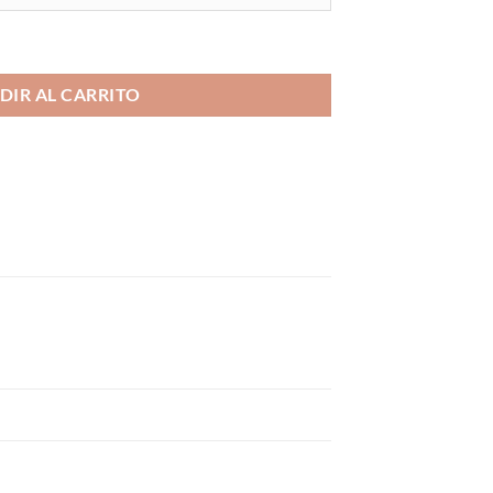
stard 10ml cantidad
DIR AL CARRITO