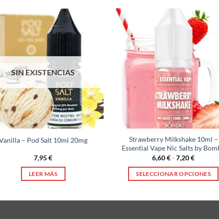
SIN EXISTENCIAS
Strawberry Milkshake 10ml –
Vanilla – Pod Salt 10ml 20mg
Essential Vape Nic Salts by Bom
Rango
7,95
€
6,60
€
-
7,20
€
de
precios:
LEER MÁS
SELECCIONAR OPCIONES
desde
6,60 €
Este
hasta
producto
7,20 €
tiene