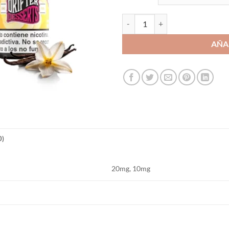
Drifter Desserts Salts Vanilla Cu
AÑA
0)
20mg, 10mg