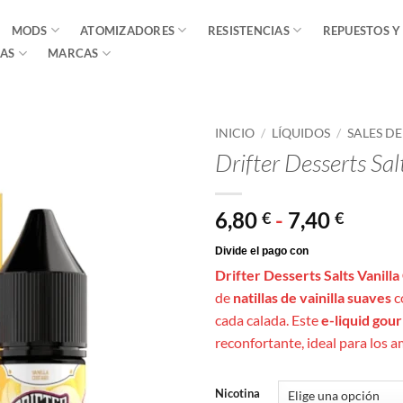
MODS
ATOMIZADORES
RESISTENCIAS
REPUESTOS Y
AS
MARCAS
INICIO
/
LÍQUIDOS
/
SALES D
Drifter Desserts Sa
Rang
6,80
-
7,40
€
€
de
precio
Drifter Desserts Salts Vanill
desde
de
natillas de vainilla suaves
c
6,80 €
cada calada. Este
e-liquid gou
hasta
reconfortante, ideal para los 
7,40 €
Nicotina