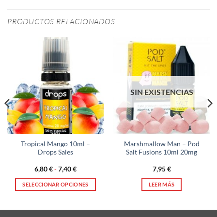
PRODUCTOS RELACIONADOS
SIN EXISTENCIAS
Tropical Mango 10ml –
Marshmallow Man – Pod
Drops Sales
Salt Fusions 10ml 20mg
Rango
6,80
€
-
7,40
€
7,95
€
de
precios:
SELECCIONAR OPCIONES
LEER MÁS
desde
6,80 €
Este
hasta
producto
7,40 €
tiene