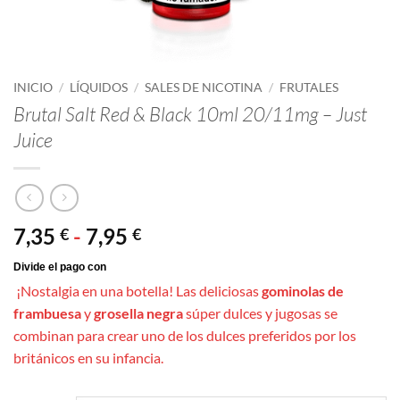
INICIO
/
LÍQUIDOS
/
SALES DE NICOTINA
/
FRUTALES
Brutal Salt Red & Black 10ml 20/11mg – Just
Juice
Rango
7,35
-
7,95
€
€
de
precios:
¡Nostalgia en una botella! Las deliciosas
gominolas de
desde
frambuesa
y
grosella negra
súper dulces y jugosas se
7,35 €
combinan para crear uno de los dulces preferidos por los
hasta
británicos en su infancia.
7,95 €