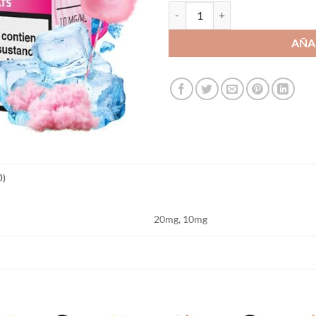
Cotton Candy Ice 10ml - Bombo Ba
AÑA
0)
20mg, 10mg