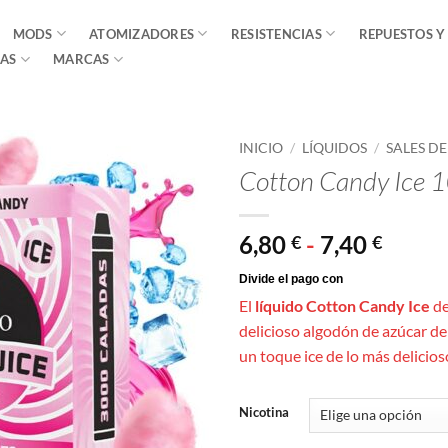
MODS
ATOMIZADORES
RESISTENCIAS
REPUESTOS Y
AS
MARCAS
INICIO
/
LÍQUIDOS
/
SALES D
Cotton Candy Ice 
Rang
6,80
-
7,40
€
€
de
precio
El
líquido Cotton Candy Ice
d
desde
delicioso algodón de azúcar de 
6,80 €
un toque ice de lo más delicios
hasta
7,40 €
Nicotina