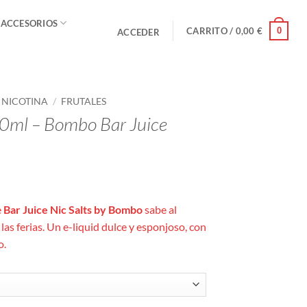
 ACCESORIOS
0
CARRITO /
0,00
€
ACCEDER
E NICOTINA
/
FRUTALES
10ml – Bombo Bar Juice
o
s:
e
Bar Juice Nic Salts by Bombo
sabe al
las ferias. Un e-liquid dulce y esponjoso, con
o.