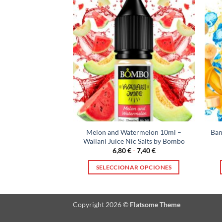
 10ml – Essential
Melon and Watermelon 10ml –
Ban
alts by Bombo
Wailani Juice Nic Salts by Bombo
Rango
Rango
-
7,20
€
6,80
€
-
7,40
€
de
de
precios:
precios:
AR OPCIONES
SELECCIONAR OPCIONES
desde
desde
6,60 €
6,80 €
Este
Este
hasta
hasta
producto
producto
7,20 €
7,40 €
tiene
tiene
Copyright 2026 ©
Flatsome Theme
múltiples
múltiples