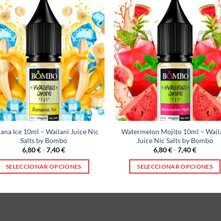
ana Ice 10ml – Wailani Juice Nic
Watermelon Mojito 10ml – Wail
Salts by Bombo
Juice Nic Salts by Bombo
Rango
Rango
6,80
€
-
7,40
€
6,80
€
-
7,40
€
de
de
precios:
precios:
SELECCIONAR OPCIONES
SELECCIONAR OPCIONES
desde
desde
6,80 €
6,80 €
Este
Este
hasta
hasta
producto
producto
7,40 €
7,40 €
tiene
tiene
múltiples
múltiples