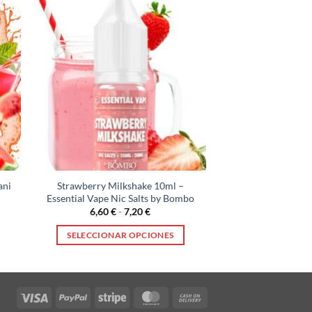
ani
Strawberry Milkshake 10ml –
Essential Vape Nic Salts by Bombo
Rango
6,60
€
-
7,20
€
de
precios:
SELECCIONAR OPCIONES
desde
6,60 €
Este
hasta
producto
7,20 €
tiene
Visa
PayPal
Stripe
MasterCard
Cash
múltiples